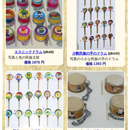
エスニックドラム
(pkab)
少数民族の手のドラム
(pksm)
写真と色の民族太鼓
写真の小さな民族の手のドラム
価格 1876 円
価格 1393 円