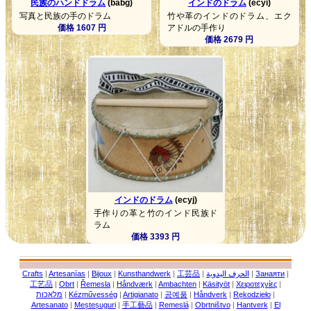
民族のハンドドラム
(babg)
インドのドラム
(ecyi)
写真と民族の手のドラム
竹や革のインドのドラム、エク
価格 1607 円
アドルの手作り
価格 2679 円
インドのドラム
(ecyj)
手作りの革と竹のインド民族ド
ラム
価格 3393 円
Crafts
|
Artesanías
|
Bijoux
|
Kunsthandwerk
|
工芸品
|
الحرف اليدوية
|
Занаяти
|
工艺品
|
Obrt
|
Řemesla
|
Håndværk
|
Ambachten
|
Käsityöt
|
Χειροτεχνίες
|
מלאכות
|
Kézművesség
|
Artigianato
|
공예품
|
Håndverk
|
Rękodzieło
|
Artesanato
|
Meșteșuguri
|
手工藝品
|
Remeslá
|
Obrtništvo
|
Hantverk
|
El