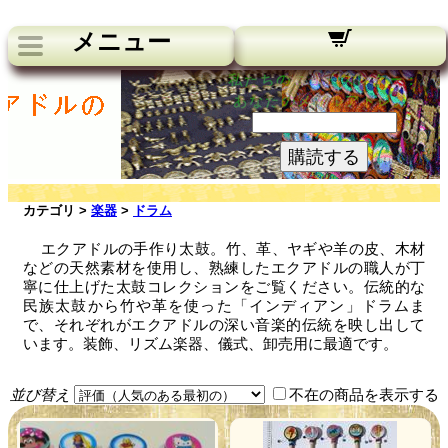
メニュー
私たちのニュースレター：
あなたのメールアドレス:
購読する
カテゴリ >
楽器
>
ドラム
エクアドルの手作り太鼓。竹、革、ヤギや羊の皮、木材
などの天然素材を使用し、熟練したエクアドルの職人が丁
寧に仕上げた太鼓コレクションをご覧ください。伝統的な
民族太鼓から竹や革を使った「インディアン」ドラムま
で、それぞれがエクアドルの深い音楽的伝統を映し出して
います。装飾、リズム楽器、儀式、卸売用に最適です。
並び替え
不在の商品を表示する