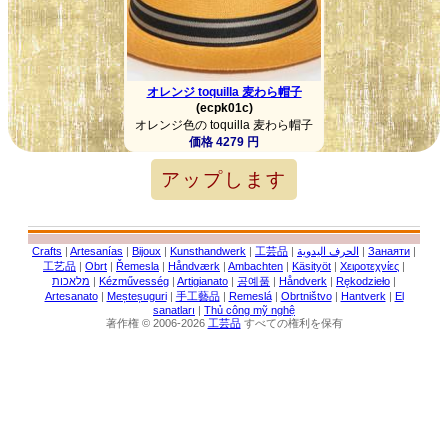
オレンジ toquilla 麦わら帽子
(ecpk01c)
オレンジ色の toquilla 麦わら帽子
価格 4279 円
アップします
Crafts
|
Artesanías
|
Bijoux
|
Kunsthandwerk
|
工芸品
|
الحرف اليدوية
|
Занаяти
|
工艺品
|
Obrt
|
Řemesla
|
Håndværk
|
Ambachten
|
Käsityöt
|
Χειροτεχνίες
|
מלאכות
|
Kézművesség
|
Artigianato
|
공예품
|
Håndverk
|
Rękodzieło
|
Artesanato
|
Meșteșuguri
|
手工藝品
|
Remeslá
|
Obrtništvo
|
Hantverk
|
El
sanatları
|
Thủ công mỹ nghệ
著作権 © 2006-2026
工芸品
すべての権利を保有