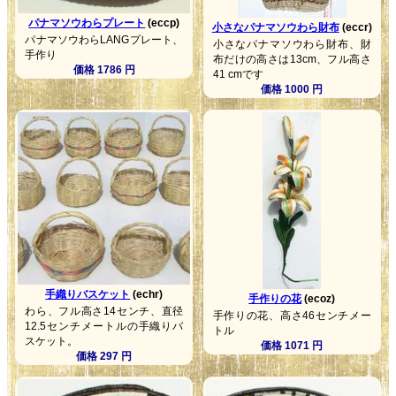
パナマソウわらプレート
(eccp)
小さなパナマソウわら財布
(eccr)
パナマソウわらLANGプレート、
小さなパナマソウわら財布、財
手作り
布だけの高さは13cm、フル高さ
価格 1786 円
41 cmです
価格 1000 円
手織りバスケット
(echr)
手作りの花
(ecoz)
わら、フル高さ14センチ、直径
手作りの花、高さ46センチメー
12.5センチメートルの手織りバ
トル
スケット。
価格 1071 円
価格 297 円