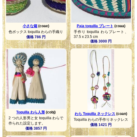
小さな箱
(coae)
Paja toquilla プレート
(coaa)
色ボックス toquilla わらの手織り
手作り toquilla わらプレート、
37.5 x 23.5 cm
価格 786 円
価格 3000 円
Toquilla わら人形
(cobj)
わら Toquilla ネックレス
(coan)
2 つの人形男と女 toquilla わらで
Toquilla わらの手作りネックレス
作られた設定します。
価格 1421 円
価格 3857 円