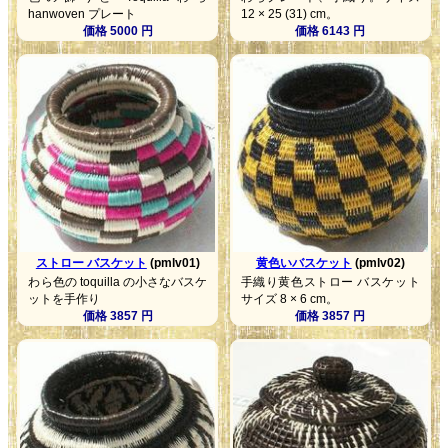
hanwoven プレート
12 × 25 (31) cm。
価格 5000 円
価格 6143 円
ストロー バスケット
(pmlv01)
黄色いバスケット
(pmlv02)
わら色の toquilla の小さなバスケ
手織り黄色ストロー バスケット
ットを手作り
サイズ 8 × 6 cm。
価格 3857 円
価格 3857 円