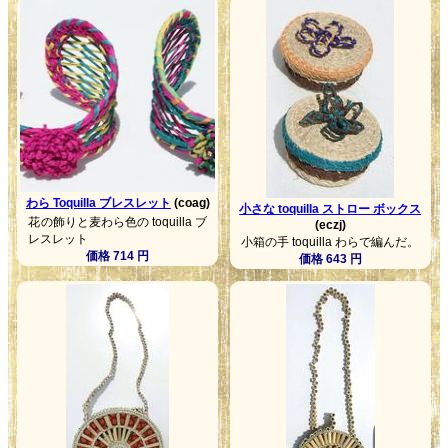
わら Toquilla ブレスレット
(coag)
小さな toquilla ストロー ボックス
花の飾りと麦わら色の toquilla ブ
(eczj)
レスレット
小箱の手 toquilla わらで編んだ。
価格 714 円
価格 643 円