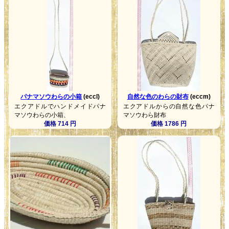
パナマソウわらの小箱
(eccl)
自然な色のわらの財布
(eccm)
エクアドルでハンドメイドパナ
エクアドルからの自然な色パナ
マソウわらの小箱、
マソウわら財布
価格 714 円
価格 1786 円