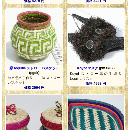
価格 4279 円
価格 3421 円
緑 toquilla ストロー バスケット
Koyot マスク
(pmsk02)
(pgsk)
Koyot ストロー黒の手織り
緑の色の手作り toquilla ストロー
toquilla マスク
バスケット
価格 4993 円
価格 2564 円