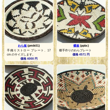
わら板
(pmik01)
蝶板
(ppbc)
手織りストロー プレート、17
蝶手作りのわらプレート
cm のサイズします。
価格 4571 円
価格 4000 円