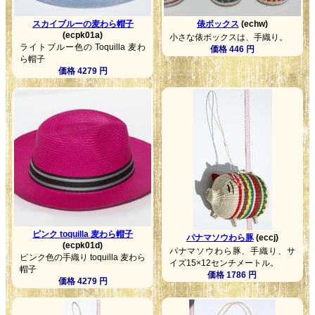
スカイブルーの麦わら帽子
俵ボックス
(echw)
(ecpk01a)
小さな俵ボックスは、手織り。
ライトブルー色の Toquilla 麦わ
価格 446 円
ら帽子
価格 4279 円
ピンク toquilla 麦わら帽子
パナマソウわら豚
(eccj)
(ecpk01d)
パナマソウわら豚、手織り、サ
ピンク色の手織り toquilla 麦わら
イズ15×12センチメートル。
帽子
価格 1786 円
価格 4279 円