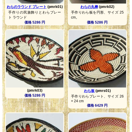
わらのラウンド プレート
(pmrk01)
わらの丸棒
(pmrk02)
手作りの民族飾りとわらプレー
手作りわら板を円形、サイズ 25
ト ラウンド
cm。
価格 5286 円
価格 5286 円
(pmrk03)
わら板
(pmrs01)
価格 5286 円
手作りわらプレート、サイズ 26
× 24 cm
価格 6429 円