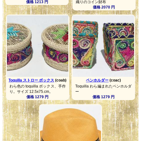
価格 1213 円
織りのコイン財布
価格 2070 円
Toquilla ストロー ボックス
(coab)
ペンホルダー
(coac)
わら色の toquilla ボックス、手作
Toquilla わら編まれたペンホルダ
り。サイズ 12.5x75.cm。
ー
価格 1279 円
価格 1279 円