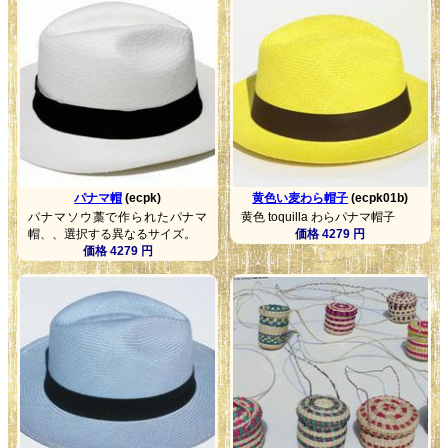
パナマ帽
(ecpk)
黄色い麦わら帽子
(ecpk01b)
パナマソウ藁で作られたパナマ
黄色 toquilla わらパナマ帽子
帽、、選択する異なるサイズ。
価格 4279 円
価格 4279 円