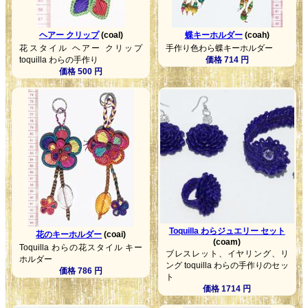
ヘアー クリップ
(coal)
蝶キーホルダー
(coah)
花スタイル ヘアー クリップ
手作り色わら蝶キーホルダー
toquilla わらの手作り
価格 714 円
価格 500 円
Toquilla わらジュエリー セット
花のキーホルダー
(coai)
(coam)
Toquilla わらの花スタイル キー
ブレスレット、イヤリング、リ
ホルダー
ング toquilla わらの手作りのセッ
価格 786 円
ト
価格 1714 円