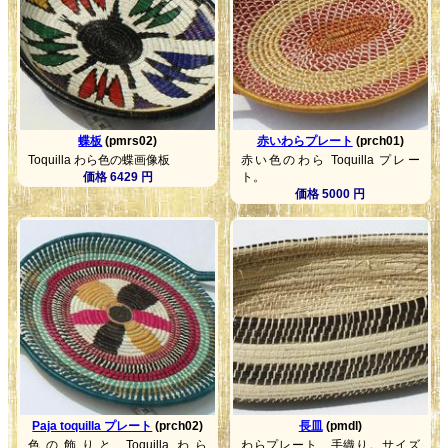
蝶板
(pmrs02)
赤いわらプレート
(prch01)
Toquilla わら色の蝶画像板
赤い色のわら Toquilla プレー
価格 6429 円
ト。
価格 5000 円
Paja toquilla プレート
(prch02)
長皿
(pmdl)
色の飾りと Toquilla わら
わらプレート、手織り。サイズ