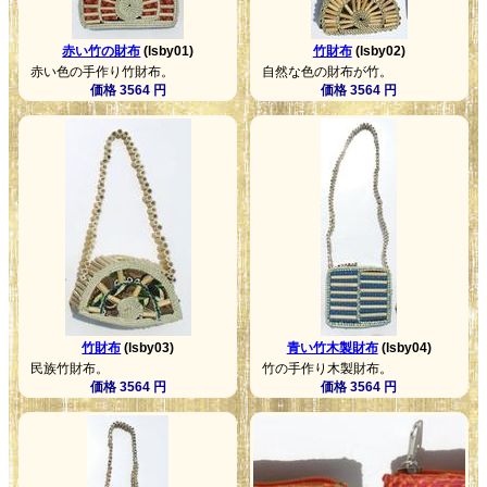
赤い竹の財布
(lsby01)
竹財布
(lsby02)
赤い色の手作り竹財布。
自然な色の財布が竹。
価格 3564 円
価格 3564 円
竹財布
(lsby03)
青い竹木製財布
(lsby04)
民族竹財布。
竹の手作り木製財布。
価格 3564 円
価格 3564 円