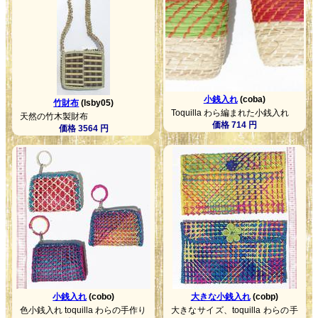
小銭入れ
(coba)
竹財布
(lsby05)
Toquilla わら編まれた小銭入れ
天然の竹木製財布
価格 714 円
価格 3564 円
小銭入れ
(cobo)
大きな小銭入れ
(cobp)
色小銭入れ toquilla わらの手作り
大きなサイズ、toquilla わらの手