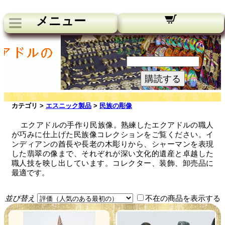
メニュー
私たちのニュースレター：
あなたのメールアドレス:
購読する
カテゴリ >
エスニック製品
>
民族の彫像
エクアドルの手作り民族像。熟練したエクアドルの職人
が巧みに仕上げた民族像コレクションをご覧ください。イ
ンディアンの酋長や長老の木彫りから、シャーマンを表現
した翡翠の像まで、それぞれが深い文化的遺産と卓越した
職人技を映し出しています。コレクター、装飾、卸売品に
最適です。
並び替え
不在の商品を表示する