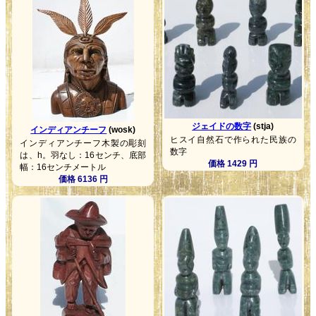
ジェイドの数字
(stja)
インディアンチーフ
(wosk)
ヒスイ自然石で作られた民族の
インディアンチーフ木製の彫刻
数字
は、h。羽なし：16センチ、底部
価格 1429 円
幅：16センチメートル
価格 6136 円