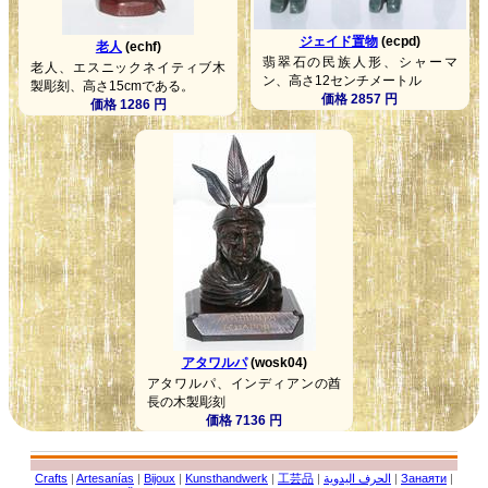
ジェイド置物
(ecpd)
老人
(echf)
翡翠石の民族人形、シャーマ
老人、エスニックネイティブ木
ン、高さ12センチメートル
製彫刻、高さ15cmである。
価格 2857 円
価格 1286 円
アタワルパ
(wosk04)
アタワルパ、インディアンの酋
長の木製彫刻
価格 7136 円
Crafts
|
Artesanías
|
Bijoux
|
Kunsthandwerk
|
工芸品
|
الحرف اليدوية
|
Занаяти
|