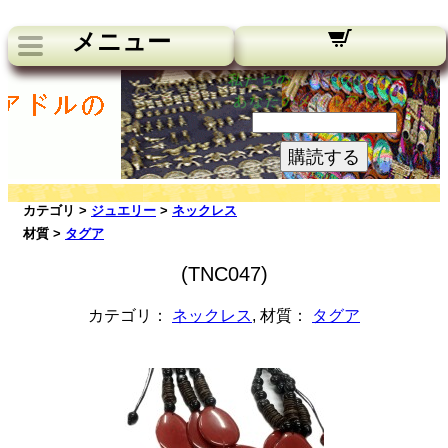
メニュー
私たちのニュースレター：
あなたのメールアドレス:
購読する
カテゴリ >
ジュエリー
>
ネックレス
材質 >
タグア
(TNC047)
カテゴリ：
ネックレス
, 材質：
タグア