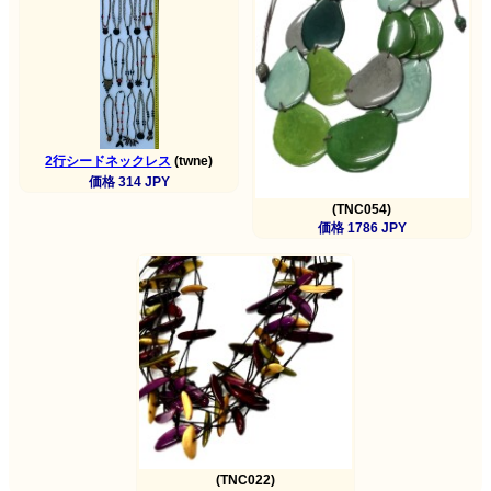
2行シードネックレス
(twne)
価格 314 JPY
(TNC054)
価格 1786 JPY
(TNC022)