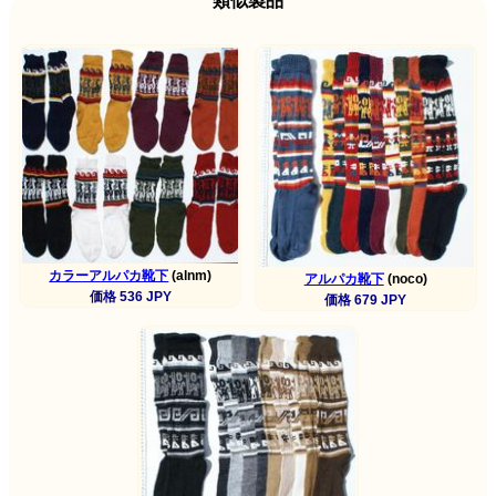
類似製品
カラーアルパカ靴下
(alnm)
アルパカ靴下
(noco)
価格 536 JPY
価格 679 JPY