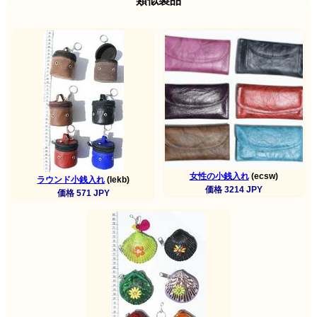
類似製品
女性の小銭入れ
(ecsw)
ラウンド小銭入れ
(lekb)
価格 3214 JPY
価格 571 JPY