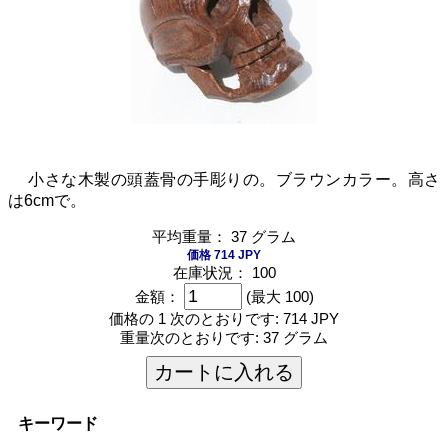
小さな木製の頭蓋骨の手彫りの。ブラウンカラー。高さ
は6cmで。
平均重量： 37 グラム
価格 714 JPY
在庫状況： 100
金額：
(最大 100)
価格の 1 次のとおりです:
714 JPY
重量次のとおりです:
37 グラム
カートに入れる
キーワード