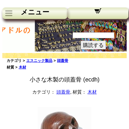
メニュー
私たちのニュースレター：
あなたのメールアドレス:
購読する
カテゴリ >
エスニック製品
>
頭蓋骨
材質 >
木材
小さな木製の頭蓋骨 (ecdh)
カテゴリ：
頭蓋骨
, 材質：
木材