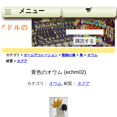
メニュー
私たちのニュースレター：
あなたのメールアドレス:
購読する
カテゴリ >
ホームデコレーション
>
動物の像
>
鳥
>
オウム
材質 >
タグア
黄色のオウム (echm02)
カテゴリ：
オウム
, 材質：
タグア