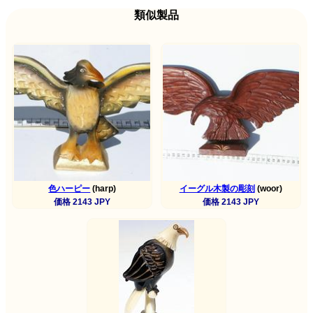
類似製品
色ハーピー
(harp)
イーグル木製の彫刻
(woor)
価格 2143 JPY
価格 2143 JPY