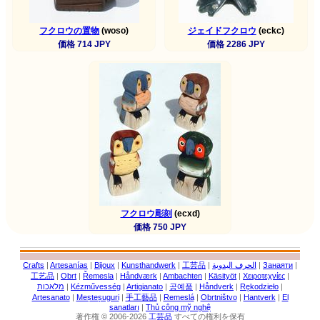
フクロウの置物
(woso)
ジェイドフクロウ
(eckc)
価格 714 JPY
価格 2286 JPY
フクロウ彫刻
(ecxd)
価格 750 JPY
Crafts
|
Artesanías
|
Bijoux
|
Kunsthandwerk
|
工芸品
|
الحرف اليدوية
|
Занаяти
|
工艺品
|
Obrt
|
Řemesla
|
Håndværk
|
Ambachten
|
Käsityöt
|
Χειροτεχνίες
|
מלאכות
|
Kézművesség
|
Artigianato
|
공예품
|
Håndverk
|
Rękodzieło
|
Artesanato
|
Meșteșuguri
|
手工藝品
|
Remeslá
|
Obrtništvo
|
Hantverk
|
El
sanatları
|
Thủ công mỹ nghệ
著作権 © 2006-2026
工芸品
すべての権利を保有