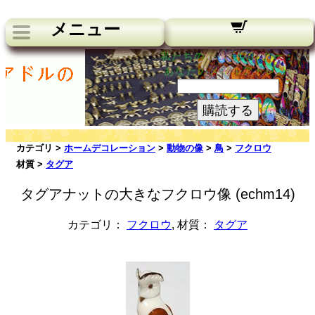
メニュー
私たちのニュースレター：
あなたのメールアドレス:
購読する
カテゴリ >
ホームデコレーション
>
動物の像
>
鳥
>
フクロウ
材質 >
タグア
タグアナットの大きなフクロウ像 (echm14)
カテゴリ：
フクロウ
, 材質：
タグア