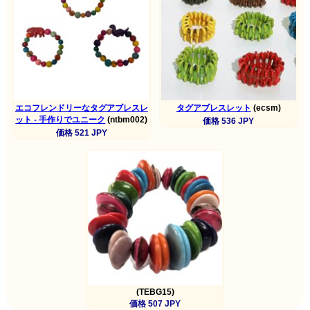
エコフレンドリーなタグアブレスレ
タグアブレスレット
(ecsm)
ット - 手作りでユニーク
(ntbm002)
価格 536 JPY
価格 521 JPY
(TEBG15)
価格 507 JPY