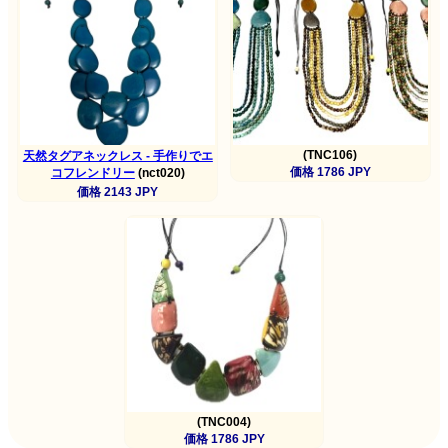
(TNC106)
天然タグアネックレス - 手作りでエ
価格 1786 JPY
コフレンドリー
(nct020)
価格 2143 JPY
(TNC004)
価格 1786 JPY