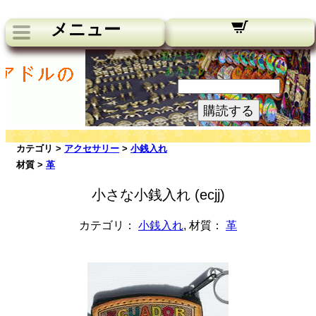
メニュー
私たちのニュースレター：
あなたのメールアドレス:
購読する
カテゴリ >
アクセサリー
>
小銭入れ
材質 >
革
小さな小銭入れ (ecjj)
カテゴリ：
小銭入れ
, 材質：
革