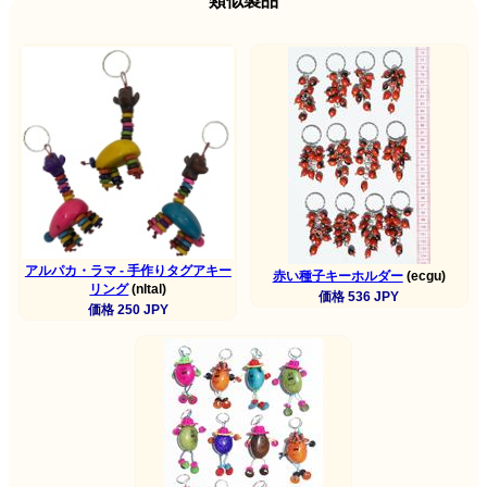
類似製品
アルパカ・ラマ - 手作りタグアキー
赤い種子キーホルダー
(ecgu)
リング
(nltal)
価格 536 JPY
価格 250 JPY