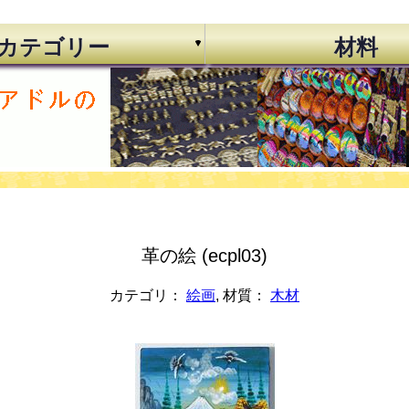
カテゴリー
材料
革の絵 (ecpl03)
カテゴリ：
絵画
, 材質：
木材