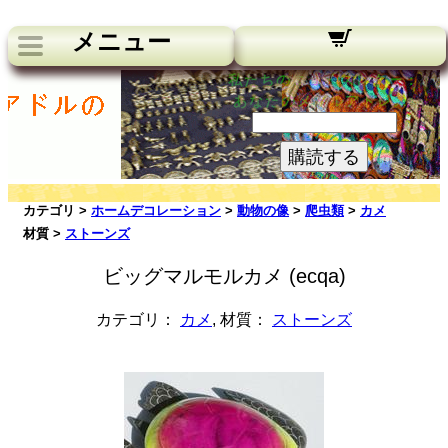
メニュー
私たちのニュースレター：
あなたのメールアドレス:
購読する
カテゴリ >
ホームデコレーション
>
動物の像
>
爬虫類
>
カメ
材質 >
ストーンズ
ビッグマルモルカメ (ecqa)
カテゴリ：
カメ
, 材質：
ストーンズ