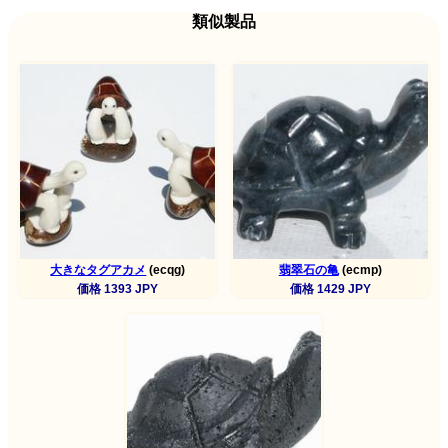
類似製品
大きなタグアカメ
(ecqg)
翡翠石の亀
(ecmp)
価格 1393 JPY
価格 1429 JPY