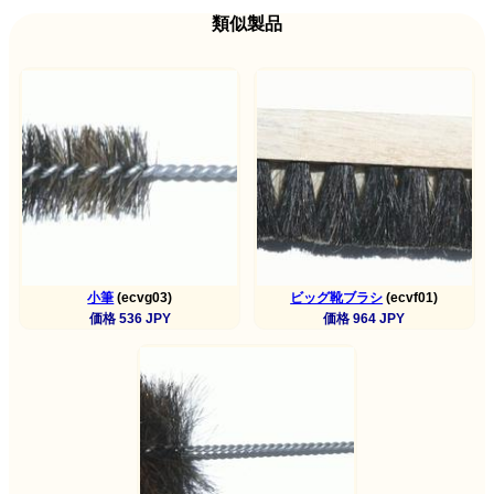
類似製品
小筆
(ecvg03)
ビッグ靴ブラシ
(ecvf01)
価格 536 JPY
価格 964 JPY