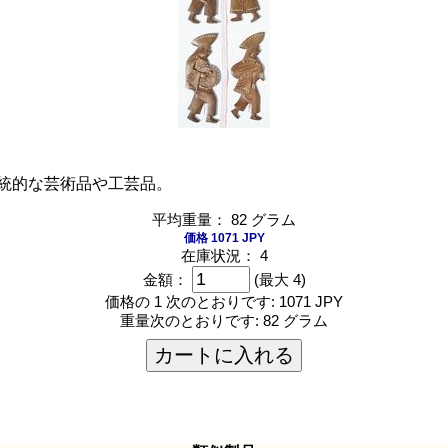
統的な芸術品や工芸品。
平均重量： 82 グラム
価格 1071 JPY
在庫状況： 4
金額：
(最大 4)
価格の 1 次のとおりです:
1071 JPY
重量次のとおりです:
82 グラム
カートに入れる