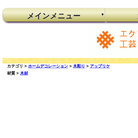
メインメニュー
カテゴリ >
ホームデコレーション
>
木彫り
>
アップリケ
材質 >
木材