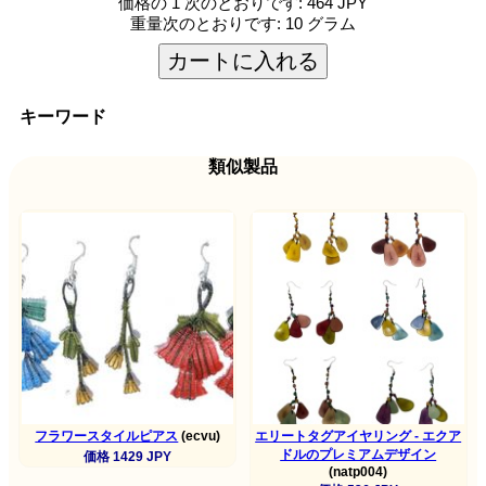
価格の 1 次のとおりです:
464 JPY
重量次のとおりです:
10 グラム
カートに入れる
キーワード
類似製品
フラワースタイルピアス
(ecvu)
エリートタグアイヤリング - エクア
ドルのプレミアムデザイン
価格 1429 JPY
(natp004)