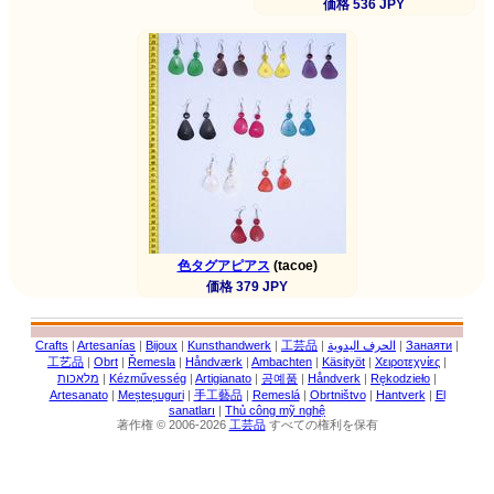
価格 536 JPY
色タグアピアス
(tacoe)
価格 379 JPY
Crafts
|
Artesanías
|
Bijoux
|
Kunsthandwerk
|
工芸品
|
الحرف اليدوية
|
Занаяти
|
工艺品
|
Obrt
|
Řemesla
|
Håndværk
|
Ambachten
|
Käsityöt
|
Χειροτεχνίες
|
מלאכות
|
Kézművesség
|
Artigianato
|
공예품
|
Håndverk
|
Rękodzieło
|
Artesanato
|
Meșteșuguri
|
手工藝品
|
Remeslá
|
Obrtništvo
|
Hantverk
|
El
sanatları
|
Thủ công mỹ nghệ
著作権 © 2006-2026
工芸品
すべての権利を保有