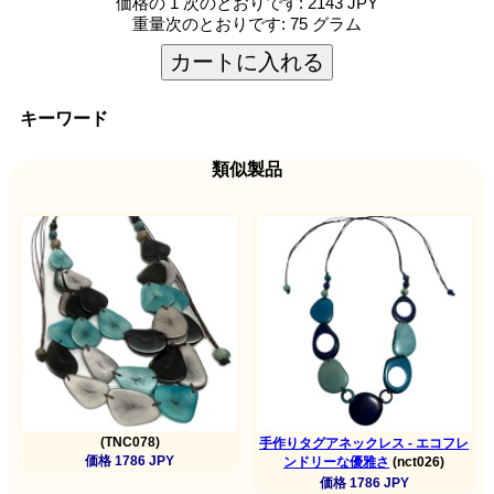
価格の 1 次のとおりです:
2143 JPY
重量次のとおりです:
75 グラム
カートに入れる
キーワード
類似製品
(TNC078)
手作りタグアネックレス - エコフレ
価格 1786 JPY
ンドリーな優雅さ
(nct026)
価格 1786 JPY