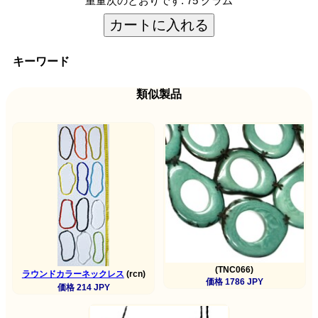
重量次のとおりです:
75 グラム
カートに入れる
キーワード
類似製品
(TNC066)
ラウンドカラーネックレス
(rcn)
価格 1786 JPY
価格 214 JPY