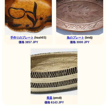
手作りのプレート
(haah03)
魚のプレート
(bndj)
価格 3857 JPY
価格 3000 JPY
長皿
(pmdl)
価格 6143 JPY