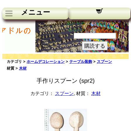
メニュー
私たちのニュースレター：
あなたのメールアドレス:
購読する
カテゴリ >
ホームデコレーション
>
テーブル装飾
>
スプーン
材質 >
木材
手作りスプーン (spr2)
カテゴリ：
スプーン
, 材質：
木材