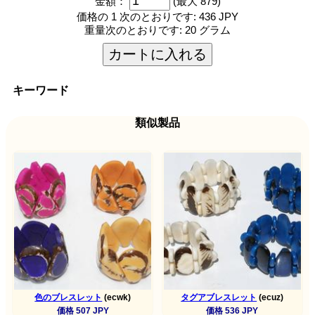
金額：
(最大 879)
価格の 1 次のとおりです:
436 JPY
重量次のとおりです:
20 グラム
カートに入れる
キーワード
類似製品
色のブレスレット
(ecwk)
タグアブレスレット
(ecuz)
価格 507 JPY
価格 536 JPY